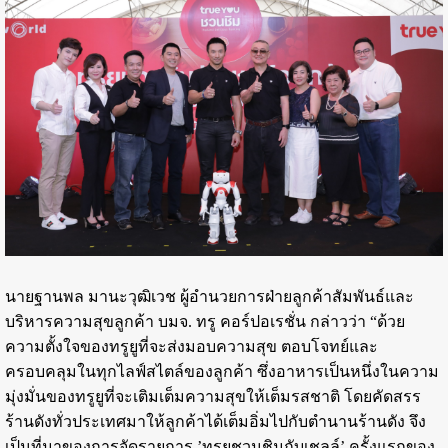
นายฐานพล มานะวุฒิเวช ผู้อำนวยการฝ่ายลูกค้าสัมพันธ์และ
บริหารความสุขลูกค้า บมจ. ทรู คอร์ปอเรชั่น กล่าวว่า “ด้วย
ความตั้งใจของทรูยูที่จะส่งมอบความสุข ตอบโจทย์และ
ครอบคลุมในทุกไลฟ์สไตล์ของลูกค้า ซึ่งอาหารเป็นหนึ่งในความ
มุ่งมั่นของทรูยูที่จะเติมเต็มความสุขให้เต็มรสชาติ โดยคัดสรร
ร้านดังทั่วประเทศมาให้ลูกค้าได้เต็มอิ่มไปกับตำนานร้านดัง จึง
เป็นที่มาของการจัดรายการ ’ทรูยูชวนชิมกับเชลล์’ ครั้งแรกของ