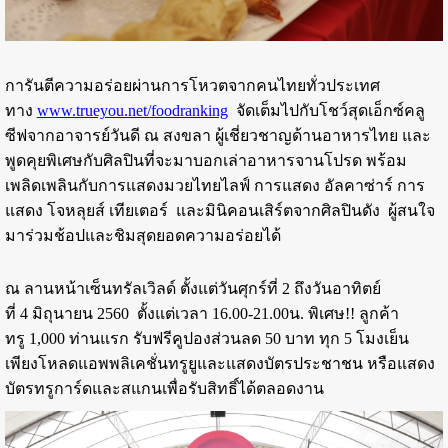
การันตีความอร่อยผ่านการโหวตจากคนไทยทั่วประเทศ
ทาง
www.trueyou.net/foodranking
จัดเต็มไปกับโชว์สุดเอ็กซ์คลู
ซีฟจากอาจารย์วันดี ณ สงขลา ผู้เชี่ยวชาญด้านอาหารไทย และ
พูดคุยพิเศษกับศิลปินที่จะมาบอกเล่าอาหารจานโปรด พร้อม
เพลิดเพลินกับการแสดงมวยไทยไลฟ์ การแสดง อัลคาซ่าร์ การ
แสดง โจหลุยส์ เทียเตอร์ และมินิคอนเสิร์ตจากศิลปินดัง ผู้สนใจ
มาร่วมช้อปและชิมสุดยอดความอร่อยได้
ณ ลานหน้าเซ็นทรัลเวิลด์ ตั้งแต่วันศุกร์ที่ 2 ถึงวันอาทิตย์
ที่ 4 มิถุนายน 2560 ตั้งแต่เวลา 16.00-21.00น. พิเศษ!! ลูกค้า
ทรู 1,000 ท่านแรก รับฟรีคูปองส่วนลด 50 บาท ทุก 5 โมงเย็น
เพียงโหลดแอพพลิเคชั่นทรูยูและแสดงบัตรประชาชน หรือแสดง
บัตรทรูการ์ดและสแกนเพื่อรับสิทธิ์ได้ตลอดงาน