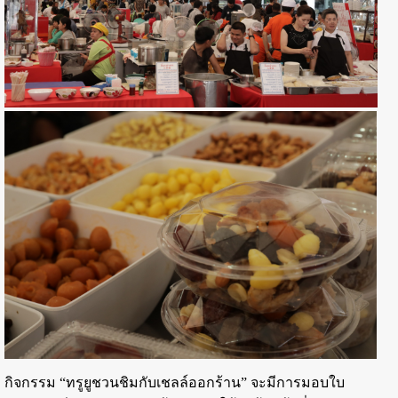
กิจกรรม “ทรูยูชวนชิมกับเชลล์ออกร้าน” จะมีการมอบใบ