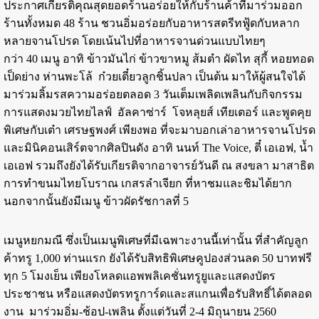
ประกาศเกียรติคุณสุดยอดร้านอร่อยให้กับร้านค้าที่มาร่วมออก
ร้านทั้งหมด 48 ร้าน ชวนอิ่มอร่อยกับอาหารสตรีทฟู้ดกับหลาก
หลายจานโปรด โดยเน้นไปที่อาหารจานด่วนแบบไทยๆ
กว่า 40 เมนู อาทิ ข้าวมันไก่ ข้าวขาหมู ส้มตำ ผัดไท สุกี้ หอยทอด
เป็ดย่าง ห่านพะโล้ ก๋วยเตี๋ยวลูกชิ้นปลา เป็นต้น มาให้ผู้สนใจได้
มาร่วมลิ้มรสความอร่อยตลอด 3 วันเต็มเพลิดเพลินกับกิจกรรม
การแสดงมวยไทยไลฟ์ อัลคาซ่าร์ โจหลุยส์ เทียเตอร์ และพูดคุย
พิเศษกับเต๋า เศรษฐพงศ์ เพียงพอ ที่จะมาบอกเล่าอาหารจานโปรด
และมินิคอนเสิร์ตจากศิลปินดัง อาทิ นนท์ The Voice, ตี๋ เอเอฟ, น้ำ
เอเอฟ รวมถึงยังได้รับเกียรติจากอาจารย์วันดี ณ สงขลา มาสาธิต
การทำขนมไทยโบราณ เกสรลำเจียก ที่หาชมและชิมได้ยาก
นอกจากนั้นยังมีเมนู ข้าวผัดรัชกาลที่ 5
เมนูหยกมณี ซึ่งเป็นเมนูพิเศษที่มีเฉพาะงานนี้เท่านั้น ที่สำคัญลูก
ค้าทรู 1,000 ท่านแรก ยังได้รับสิทธิพิเศษคูปองส่วนลด 50 บาทฟรี
ทุก 5 โมงเย็น เพียงโหลดแอพพลิเคชั่นทรูยูและแสดงบัตร
ประชาชน หรือแสดงบัตรทรูการ์ดและสแกนเพื่อรับสิทธิ์ได้ตลอด
งาน มาร่วมอิ่ม-ช้อป-เพลิน ตั้งแต่วันที่ 2-4 มิถุนายน 2560