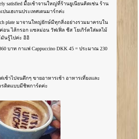
ly satisfied มื้อเช้าจานใหญ่ที่ร้านยูเนียนคิตเช่น ร้าน
คเปนเฮเกนประเทศเดนมาร์กค่ะ
runch plate มาจานใหญ่ยักษ์มีทุกสิ่งอย่างรวมมาครบใน
ค่อน ไส้กรอก แซลม่อน วัฟเฟิ่ล ชีส โยเกิร์ตใส่ผลไม้
ันรู้ไปค่ะ อิอิ
860 บาท กาแฟ Cappuccino DKK 45 = ประมาณ 230
งแต่เช้าไปจนดึกๆ ขายอาหารเช้า อาหารเที่ยงและ
เครดิตแบบมีชิพการ์ดค่ะ