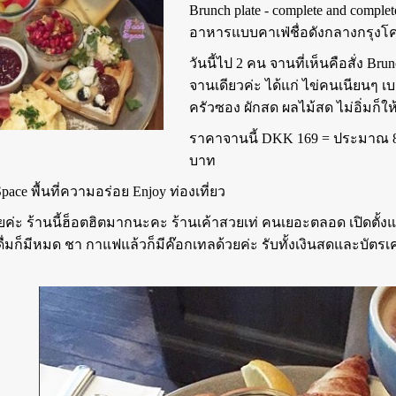
Brunch plate - complete and complete
อาหารแบบคาเฟ่ชื่อดังกลางกรุงโ
วันนี้ไป 2 คน จานที่เห็นคือสั่ง B
จานเดียวค่ะ ได้แก่ ไข่คนเนียนๆ เบ
ครัวซอง ผักสด ผลไม้สด ไม่อิ่มก็ให้ม
ราคาจานนี้ DKK 169 = ประมาณ 
บาท
ace พื้นที่ความอร่อย Enjoy ท่องเที่ยว
ลยค่ะ ร้านนี้ฮ็อตฮิตมากนะคะ ร้านเค้าสวยเท่ คนเยอะตลอด เปิดตั้
ดื่มก็มีหมด ชา กาแฟแล้วก็มีค๊อกเทลด้วยค่ะ รับทั้งเงินสดและบัตร