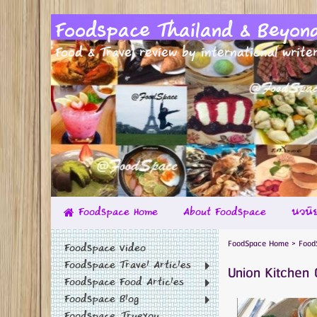
FoodSpace Thailand & Beyond "
Food & Travel review by international write
FoodSpace Home
About FoodSpace
นวนิย
FoodSpace Home
>
Food
FoodSpace Video
FoodSpace Travel Articles
Union Kitchen
FoodSpace Food Articles
FoodSpace Blog
FoodSpace_TrueYou