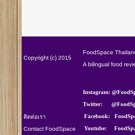
FoodSpace Thailand 
Copyright (c) 2015
A bilingual food rev
Instagram: @FoodS
Twitter: @FoodSp
Facebook: FoodSpa
ติดต่อเรา
Youtube:
FoodSpa
Contact FoodSpace