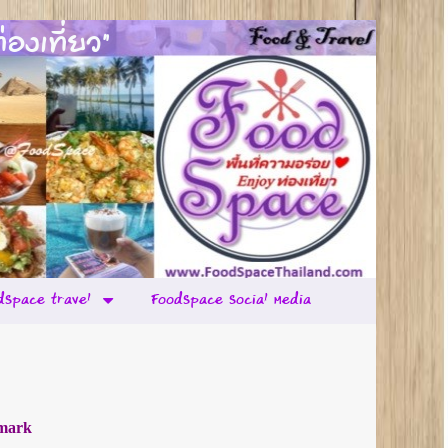
องเที่ยว"
dSpace travel
FoodSpace Social Media
nmark