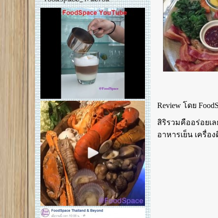
Review โดย FoodSp
สิริรวมคืออร่อยเ
อาหารเย็น เครื่อง